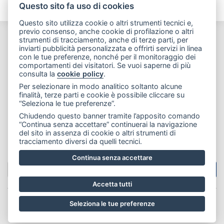
Questo sito fa uso di cookies
Questo sito utilizza cookie o altri strumenti tecnici e,
previo consenso, anche cookie di profilazione o altri
strumenti di tracciamento, anche di terze parti, per
CONTATTACI
inviarti pubblicità personalizzata e offrirti servizi in linea
con le tue preferenze, nonché per il monitoraggio dei
comportamenti dei visitatori. Se vuoi saperne di più
Stilcolor Service S.r.l.
consulta la
cookie policy
.
Via Parini ang. Via Rossi, Casatenovo (Lecco)
Per selezionare in modo analitico soltanto alcune
finalità, terze parti e cookie è possibile cliccare su
Telefono:
(+39) 039 9275281
“Seleziona le tue preferenze”.
E-mail:
stilcolor@stilcolor.it
Chiudendo questo banner tramite l’apposito comando
“Continua senza accettare” continuerai la navigazione
del sito in assenza di cookie o altri strumenti di
tracciamento diversi da quelli tecnici.
CERCA NEL SITO
Continua senza accettare
Accetta tutti
Stilcolor Service S.r.l. - P.IVA e C.F. 02299840138 -
Seleziona le tue preferenze
Privacy policy
Cookie Policy
-
Preferenze cookie